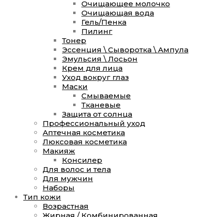
Очищающее молочко
Очищающая вода
Гель/Пенка
Пилинг
Тонер
Эссенция \ Сыворотка \ Ампула
Эмульсия \ Лосьон
Крем для лица
Уход вокруг глаз
Маски
Смываемые
Тканевые
Защита от солнца
Профессиональный уход
Аптечная косметика
Люксовая косметика
Макияж
Консилер
Для волос и тела
Для мужчин
Наборы
Тип кожи
Возрастная
Жирная / Комбинированная