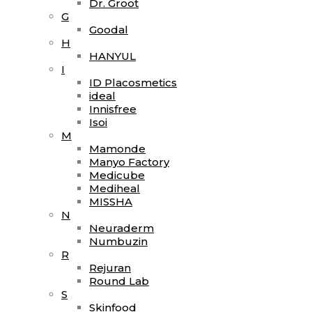
Dr. Groot
G
Goodal
H
HANYUL
I
ID Placosmetics
ideal
Innisfree
Isoi
M
Mamonde
Manyo Factory
Medicube
Mediheal
MISSHA
N
Neuraderm
Numbuzin
R
Rejuran
Round Lab
S
Skinfood