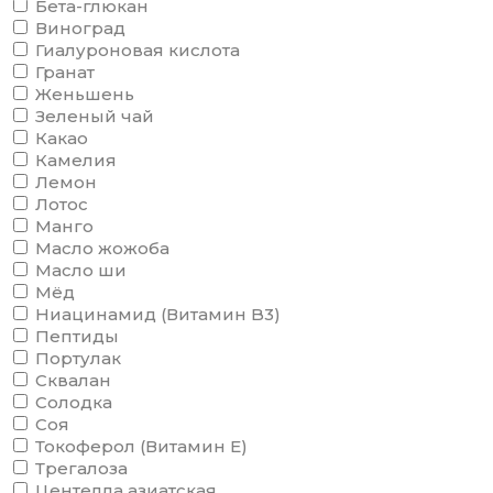
Бета-глюкан
Виноград
Гиалуроновая кислота
Гранат
Женьшень
Зеленый чай
Какао
Камелия
Лемон
Лотос
Манго
Масло жожоба
Масло ши
Мёд
Ниацинамид (Витамин B3)
Пептиды
Портулак
Сквалан
Солодка
Соя
Токоферол (Витамин Е)
Трегалоза
Центелла азиатская