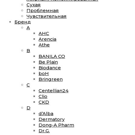
Сухая
Проблемная
Чувствительная
Бренд
A
AHC
Arencia
Athe
B
BANILA CO
Be Plain
Biodance
boH
Bringreen
C
Сentellian24
Clio
CKD
D
d’Alba
Dermatory
Dong-A Pharm
Dr.G.