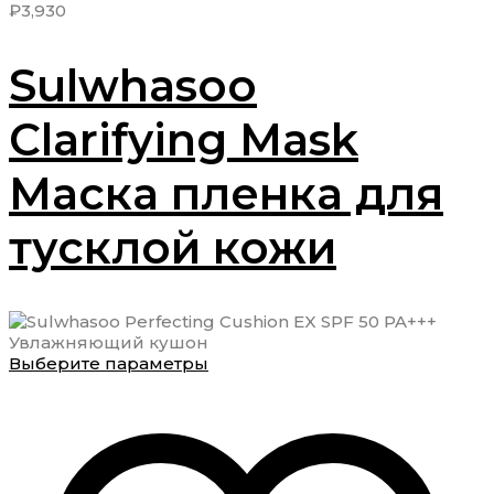
₽
3,930
Sulwhasoo
Clarifying Mask
Маска пленка для
тусклой кожи
Этот
Выберите параметры
товар
имеет
несколько
вариаций.
Опции
можно