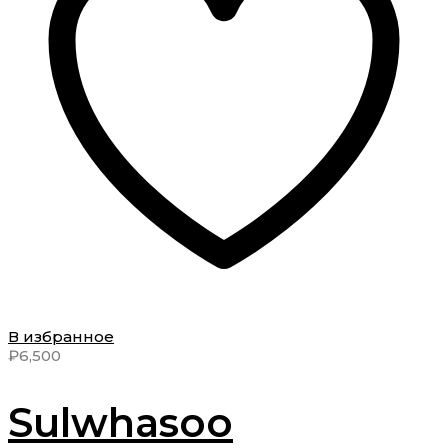
выбрать
на
странице
товара.
В избранное
₽
6,500
Sulwhasoo