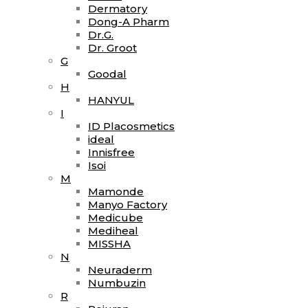
Dermatory
Dong-A Pharm
Dr.G.
Dr. Groot
G
Goodal
H
HANYUL
I
ID Placosmetics
ideal
Innisfree
Isoi
M
Mamonde
Manyo Factory
Medicube
Mediheal
MISSHA
N
Neuraderm
Numbuzin
R