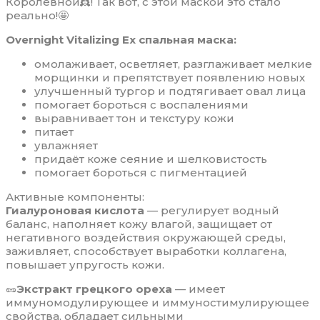
Королевной👸! Так вот, с этой маской это стало
реально!🤩
Overnight Vitalizing Ex спальная маска:
омолаживает, осветляет, разглаживает мелкие
морщинки и препятствует появлению новых
улучшенный тургор и подтягивает овал лица
помогает бороться с воспалениями
выравнивает тон и текстуру кожи
питает
увлажняет
придаёт коже сеяние и шелковистость
помогает бороться с пигментацией
Активные компоненты:
Гиалуроновая кислота
— регулирует водный
баланс, наполняет кожу влагой, защищает от
негативного воздействия окружающей среды,
заживляет, способствует выработки коллагена,
повышает упругость кожи.
🥜
Экстракт грецкого ореха
— имеет
иммуномодулирующее и иммуностимулирующее
свойства, обладает сильными