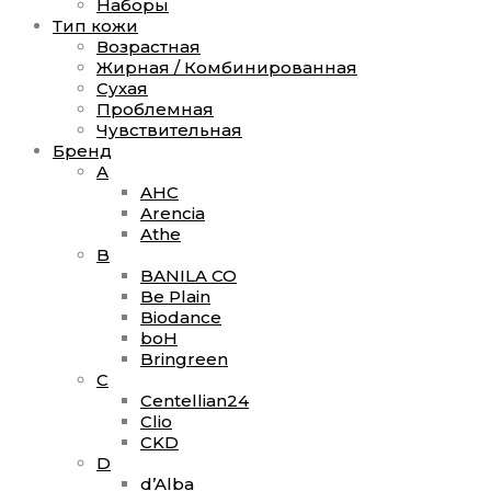
Наборы
Тип кожи
Возрастная
Жирная / Комбинированная
Сухая
Проблемная
Чувствительная
Бренд
A
AHC
Arencia
Athe
B
BANILA CO
Be Plain
Biodance
boH
Bringreen
C
Сentellian24
Clio
CKD
D
d’Alba