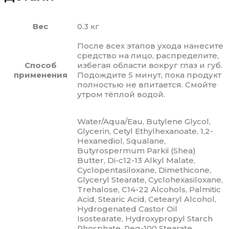
Вес
0.3 кг
После всех этапов ухода нанесите
средство на лицо, распределите,
Способ
избегая области вокруг глаз и губ.
применения
Подождите 5 минут, пока продукт
полностью не впитается. Смойте
утром тёплой водой.
Water/Aqua/Eau, Butylene Glycol,
Glycerin, Cetyl Ethylhexanoate, 1,2-
Hexanediol, Squalane,
Butyrospermum Parkii (Shea)
Butter, Di-c12-13 Alkyl Malate,
Cyclopentasiloxane, Dimethicone,
Glyceryl Stearate, Cyclohexasiloxane,
Trehalose, C14-22 Alcohols, Palmitic
Acid, Stearic Acid, Cetearyl Alcohol,
Hydrogenated Castor Oil
Isostearate, Hydroxypropyl Starch
Phosphate, Peg-100 Stearate,