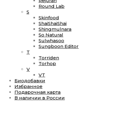
Rejuran
Round Lab
S
Skinfood
ShaiShaiShai
Shingmulnara
So Natural
Sulwhasoo
Sungboon Editor
T
Torriden
Torhop
V
VT
Биодобавки
Избранное
Подарочная карта
В наличии в России