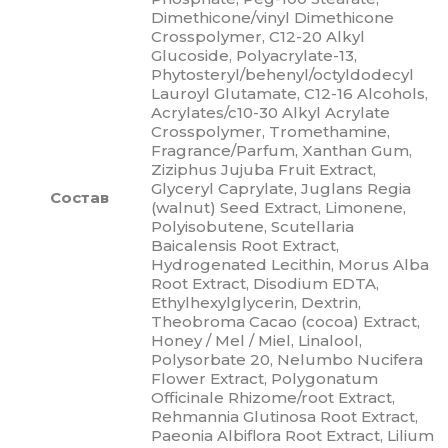
Dimethicone/vinyl Dimethicone
Crosspolymer, C12-20 Alkyl
Glucoside, Polyacrylate-13,
Phytosteryl/behenyl/octyldodecyl
Lauroyl Glutamate, C12-16 Alcohols,
Acrylates/c10-30 Alkyl Acrylate
Crosspolymer, Tromethamine,
Fragrance/Parfum, Xanthan Gum,
Ziziphus Jujuba Fruit Extract,
Glyceryl Caprylate, Juglans Regia
Состав
(walnut) Seed Extract, Limonene,
Polyisobutene, Scutellaria
Baicalensis Root Extract,
Hydrogenated Lecithin, Morus Alba
Root Extract, Disodium EDTA,
Ethylhexylglycerin, Dextrin,
Theobroma Cacao (cocoa) Extract,
Honey / Mel / Miel, Linalool,
Polysorbate 20, Nelumbo Nucifera
Flower Extract, Polygonatum
Officinale Rhizome/root Extract,
Rehmannia Glutinosa Root Extract,
Paeonia Albiflora Root Extract, Lilium